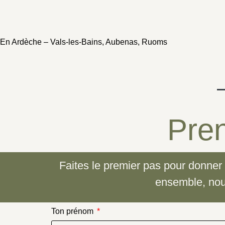
En Ardèche – Vals-les-Bains, Aubenas, Ruoms
Home
Ton moment
A propos
Info & tarifs
Pren
Faites le premier pas pour donner 
ensemble, nous
Ton prénom