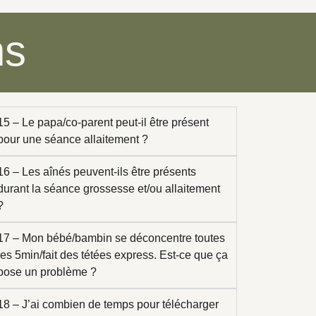
ns
15 – Le papa/co-parent peut-il être présent
pour une séance allaitement ?
16 – Les aînés peuvent-ils être présents
durant la séance grossesse et/ou allaitement
?
17 – Mon bébé/bambin se déconcentre toutes
les 5min/fait des tétées express. Est-ce que ça
pose un problème ?
18 – J’ai combien de temps pour télécharger