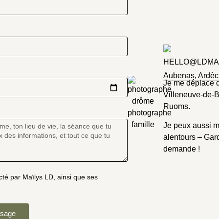
HELLO@LDMA
Aubenas, Ardè
Je me déplace d
Villeneuve-de-B
Ruoms.
Je peux aussi m
alentours – Gard
demande !
cté par Maïlys LD, ainsi que ses
ssage