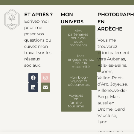
ET APRÈS ?
MON
PHOTOGRAPH
Ecrivez-moi
UNIVERS
EN
pour me
ARDÈCHE
Mes
poser vos
partenaires
pour vos
Vous me
questions ou
doux
moments
trouverez
suivez mon
principalement
travail sur les
Mes
vers Aubenas,
réseaux
engagements,
pour la
Vals-les-Bains,
sociaux.
maternité
Ruoms,
Vallon-Pont-
Mon blog -
voyage et
d’Arc, Joyeuse,
découvertes
Villeneuve-de-
Voyages
Berg. Mais
en
aussi en
famille,
tourisme
Drôme, Gard,
Vaucluse,
Lyon.
Et partout, à