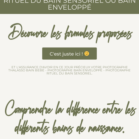
RITUEL DU BAIN SENSORIEL OU BAIN
ENVELOPPÉ
Découvre les formules proposées
C'est juste ici !
ET L'ASSURANCE D'AVOIR EN CE JOUR PRÉCIEUX VOTRE PHOTOGRAPHE
THALASSO BAIN BÉBÉ - PHOTOGRAPHE BAIN ENVELOPPÉ - PHOTOGRAPHE
RITUEL DU BAIN SENSORIEL.
Comprendre la différence entre les
différents bains de naissance.