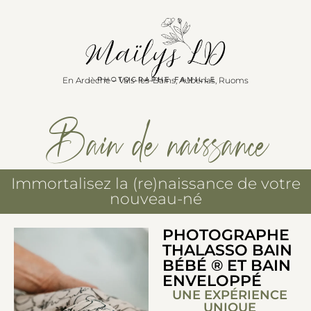
En Ardèche – Vals-les-Bains, Aubenas, Ruoms
Bain de naissance
Immortalisez la (re)naissance de votre
nouveau-né
PHOTOGRAPHE
THALASSO BAIN
BÉBÉ ® ET BAIN
ENVELOPPÉ
UNE EXPÉRIENCE
UNIQUE