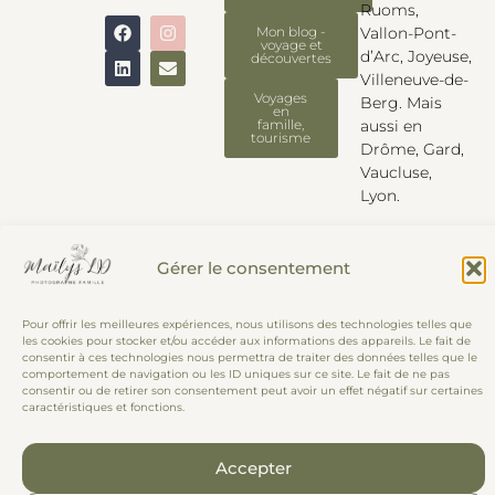
Ruoms,
Vallon-Pont-
Mon blog -
voyage et
d’Arc, Joyeuse,
découvertes
Villeneuve-de-
Voyages
Berg. Mais
en
aussi en
famille,
tourisme
Drôme, Gard,
Vaucluse,
Lyon.
Et partout, à
votre
Gérer le consentement
demande !
Pour offrir les meilleures expériences, nous utilisons des technologies telles que
les cookies pour stocker et/ou accéder aux informations des appareils. Le fait de
Photographe Ardèche – Aubenas | Photographe Aubenas – Ardèche |
consentir à ces technologies nous permettra de traiter des données telles que le
Photographe Drôme – Montélimar – Valence | Photographe Vals-les-
comportement de navigation ou les ID uniques sur ce site. Le fait de ne pas
consentir ou de retirer son consentement peut avoir un effet négatif sur certaines
Bains – Les Vans | Photographe Provence
caractéristiques et fonctions.
Copyright 2020 – 2025,
Fidélité et parrainage
,
Mentions légales,
Accepter
CGV
et
politique de confidentialité
.
photographies et textes non libres
de droits.