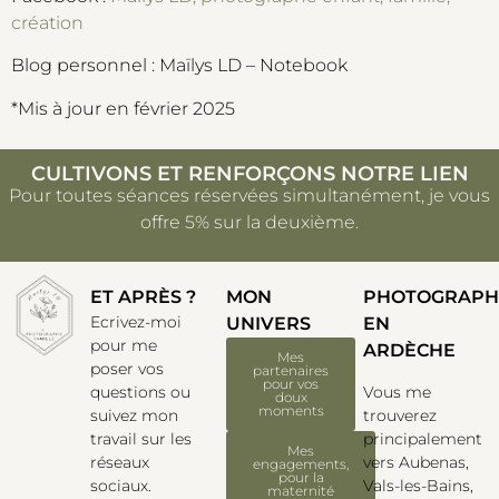
création
Blog personnel : Maïlys LD – Notebook
*Mis à jour en février 2025
CULTIVONS ET RENFORÇONS NOTRE LIEN
Pour toutes séances réservées simultanément, je vous
offre 5% sur la deuxième.
ET APRÈS ?
MON
PHOTOGRAPH
Ecrivez-moi
UNIVERS
EN
pour me
ARDÈCHE
Mes
poser vos
partenaires
pour vos
Vous me
questions ou
doux
moments
trouverez
suivez mon
principalement
travail sur les
Mes
vers Aubenas,
réseaux
engagements,
pour la
Vals-les-Bains,
sociaux.
maternité