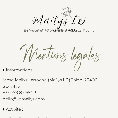
En Ardèche – Vals-les-Bains, Aubenas, Ruoms
Mentions légales
♦ Informations:
Mme Maïlys Larroche (Maïlys LD) Talon, 26400
SOYANS
+33 779 87 95 23
hello@ldmailys.com
♦ Activité :