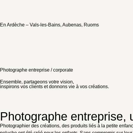
En Ardèche – Vals-les-Bains, Aubenas, Ruoms
Home
Ton moment
A propos
Info & tarifs
Photographe entreprise / corporate
Ensemble, partageons votre vision,
inspirons vos clients et donnons vie à vos créations.
Photographe entreprise, u
Photographier des créations, des produits liés à la petite enfance
peluche ont été créé pour les enfants. Sans compromis sur leur in