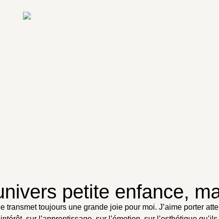
Contact
Côté pro
Les galeries
nivers petite enfance, mat
 transmet toujours une grande joie pour moi. J’aime porter attenti
térêt, sur l’apprentissage, sur l’émotion, sur l’esthétique qu’il